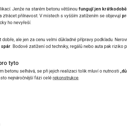
likací. Jenže na starém betonu většinou
fungují jen krátkodobě
a ztrácet přilnavost. V místech s vyšším zatížením se objevují
pr
icky ho nevyřeší.
dobře, ale jen za cenu velmi důkladné přípravy podkladu. Nerov
 spár
. Bodové zatížení od techniky, regálů nebo auta pak riziko
pro tyto
 betonu selhává, se při jejich realizaci tolik mluví o nutnosti „
dů
sto nejnáročnější fázi celé
rekonstrukce
.
u