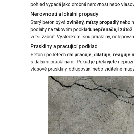
pohled vypadá jako drobná nerovnost nebo vlasová 
Nerovnosti a lokální propady
Starý beton bývá
zvlněný, místy propadlý
nebo 
podlahy na takovém podkladu
nepřenášejí zátě
větší zabrat. Výsledkem jsou praskliny, odlepován
Praskliny a pracující podklad
Beton i po letech dál
pracuje, dilatuje, reaguje n
s dalšími prasklinami. Pokud je překryjete nepru
vlasové praskliny, odlupování nebo viditelné mapy