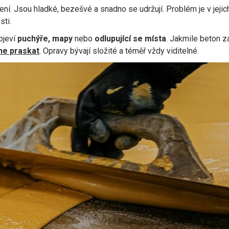
šení. Jsou hladké, bezešvé a snadno se udržují. Problém je v jej
sti.
bjeví
puchýře, mapy
nebo
odlupující se místa
. Jakmile beton z
ne praskat
. Opravy bývají složité a téměř vždy viditelné.