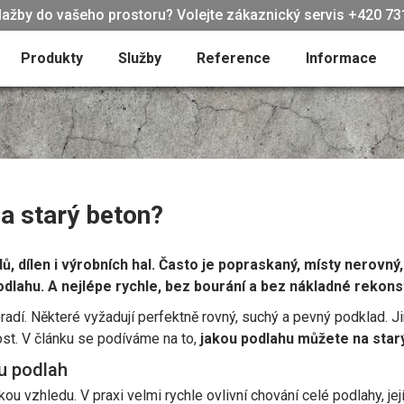
lažby do vašeho prostoru? Volejte zákaznický servis +420 731
Produkty
Služby
Reference
Informace
a starý beton?
adů, dílen i výrobních hal. Často je popraskaný, místy nerov
odlahu. A nejlépe rychle, bez bourání a bez nákladné rekons
dí. Některé vyžadují perfektně rovný, suchý a pevný podklad. J
nost. V článku se podíváme na to,
jakou podlahu můžete na starý
nu podlah
u vzhledu. V praxi velmi rychle ovlivní chování celé podlahy, jej