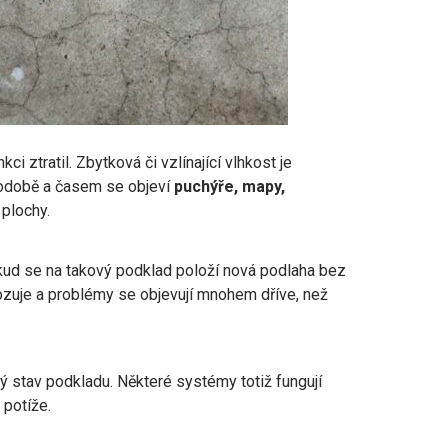
 ztratil. Zbytková či vzlínající vlhkost je
hodobě a časem se objeví
puchýře, mapy,
 plochy.
kud se na takový podklad položí nová podlaha bez
kozuje a problémy se objevují mnohem dříve, než
ý stav podkladu. Některé systémy totiž fungují
 potíže.