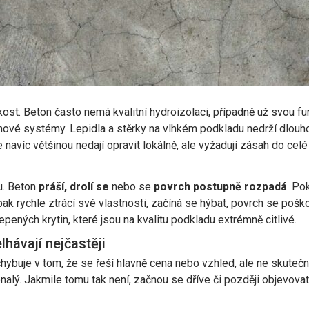
t. Beton často nemá kvalitní hydroizolaci, případně už svou funkci
ahové systémy. Lepidla a stěrky na vlhkém podkladu nedrží dlou
e navíc většinou nedají opravit lokálně, ale vyžadují zásah do celé
u. Beton
práší, drolí se
nebo se
povrch postupně rozpadá
. Po
pak rychle ztrácí své vlastnosti, začíná se hýbat, povrch se poš
pených krytin, které jsou na kvalitu podkladu extrémně citlivé.
hávají nejčastěji
hybuje v tom, že se řeší hlavně cena nebo vzhled, ale ne skutečn
alý. Jakmile tomu tak není, začnou se dříve či později objevovat