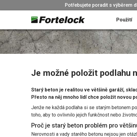
Potřebujete poradit s výběrem d
Použití
Je možné položit podlahu n
Starý beton je realitou ve většině garáží, skl
Přesto na něj mnoho lidí chce položit novou p
Jenže ne každá podlaha si se starým betonem pora
toho, aby to ovlivnilo jejich funkčnost nebo život
Proč je starý beton problém pro větši
Nerovnosti a vady starého betonu nejsou jen otázko