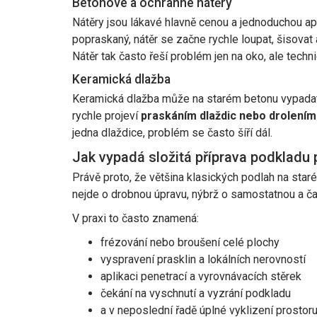
Betonové a ochranné nátěry
Nátěry jsou lákavé hlavně cenou a jednoduchou ap
popraskaný, nátěr se začne rychle loupat, šisovat 
Nátěr tak často řeší problém jen na oko, ale techn
Keramická dlažba
Keramická dlažba může na starém betonu vypadat 
rychle projeví
praskáním dlaždic nebo drolením
jedna dlaždice, problém se často šíří dál.
Jak vypadá složitá příprava podkladu 
Právě proto, že většina klasických podlah na starém
nejde o drobnou úpravu, nýbrž o samostatnou a ča
V praxi to často znamená:
frézování nebo broušení celé plochy
vyspravení prasklin a lokálních nerovností
aplikaci penetrací a vyrovnávacích stěrek
čekání na vyschnutí a vyzrání podkladu
a v neposlední řadě úplné vyklizení prostor