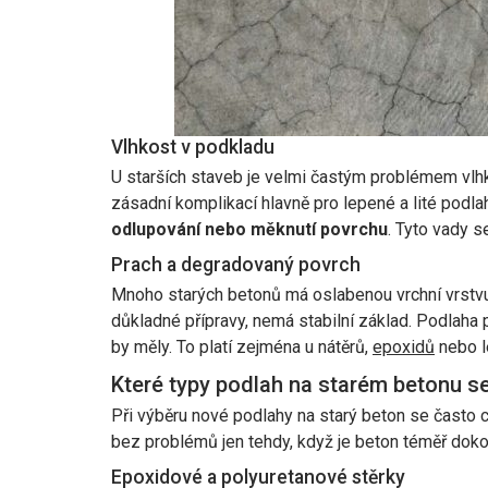
Vlhkost v podkladu
U starších staveb je velmi častým problémem vlhkos
zásadní komplikací hlavně pro lepené a lité podl
odlupování nebo měknutí povrchu
. Tyto vady s
Prach a degradovaný povrch
Mnoho starých betonů má oslabenou vrchní vrstv
důkladné přípravy, nemá stabilní základ. Podlaha 
by měly. To platí zejména u nátěrů,
epoxidů
nebo le
Které typy podlah na starém betonu sel
Při výběru nové podlahy na starý beton se často c
bez problémů jen tehdy, když je beton téměř dokon
Epoxidové a polyuretanové stěrky