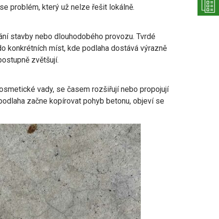
e problém, který už nelze řešit lokálně.
edání stavby nebo dlouhodobého provozu. Tvrdé
 do konkrétních míst, kde podlaha dostává výrazně
postupně zvětšují.
 kosmetické vady, se časem rozšiřují nebo propojují
 podlaha začne kopírovat pohyb betonu, objeví se