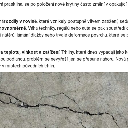
prasklina, se po položení nové krytiny často změní v opakující s
má
rozdíly v rovině
, které vznikaly postupně vlivem zatížení, s
ž rovnoměrně
. Váha techniky, regálů nebo auta se pak soustředí
í nátěrů, lámání dlažby nebo trvalé deformace povrchu, které se 
a teplotu, vlhkost a zatížení
. Trhliny, které dnes vypadají jako
žnou podlahou, problém se nevyřeší, jen se přesune nahoru. Nová
 v místech původních trhlin.