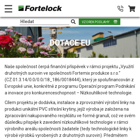
VZOREK PODLAHY
DOTACE EU
Naše společnost čerpá finanční příspěvek v rámci projektu „Využití
druhotných surovin ve společnosti Fortemix produkce s.r.o.“
(CZ.01.3.14/0.0/0.0/18_186/0018444), který je spolufinancován z
Evropské unie, konkrétně z programu Operační program Podnikání
a inovace pro konkurenceschopnost – Nízkouhlíkové technologie.
Cílem projektu je dodávka, instalace a zprovoznění výrobní linky na
produkci unikátní PVC střešní krytiny, jejíž výroba je založena na
zpracování nakupovaného recyklátu ve formě granulí, což ve svém
důsledku přispěje k zavedení nízkouhlíkové technologie v rámci
výrobního areálu společnosti žadatele (tedy technologické linky k
výrobě výrobků vyrobených z druhotných surovin). Předmětem