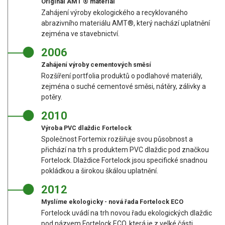
Originál AMT ® materiál
Zahájení výroby ekologického a recyklovaného
abrazivního materiálu AMT®, který nachází uplatnění
zejména ve stavebnictví.
2006
Zahájení výroby cementových směsí
Rozšíření portfolia produktů o podlahové materiály,
zejména o suché cementové směsi, nátěry, zálivky a
potěry.
2010
Výroba PVC dlaždic Fortelock
Společnost Fortemix rozšiřuje svou působnost a
přichází na trh s produktem PVC dlaždic pod značkou
Fortelock. Dlaždice Fortelock jsou specifické snadnou
pokládkou a širokou škálou uplatnění.
2012
Myslíme ekologicky - nová řada Fortelock ECO
Fortelock uvádí na trh novou řadu ekologických dlaždic
pod názvem Fortelock ECO, která je z velké části