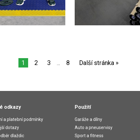
1
2
3
8
Další stránka »
…
té odkazy
Použití
í a platební podmínky
Garáže a dílny
jší dotazy
Auto a pneuservisy
dběr dlaždic
Sport a fitness