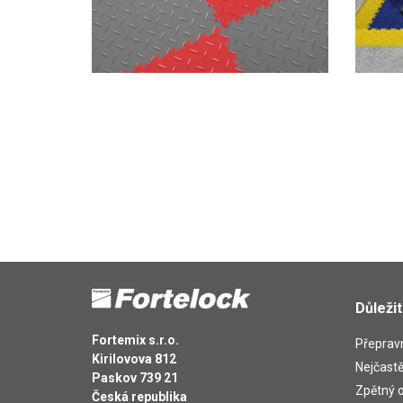
Důleži
Fortemix s.r.o.
Přepravn
Kirilovova 812
Nejčastě
Paskov 739 21
Zpětný o
Česká republika