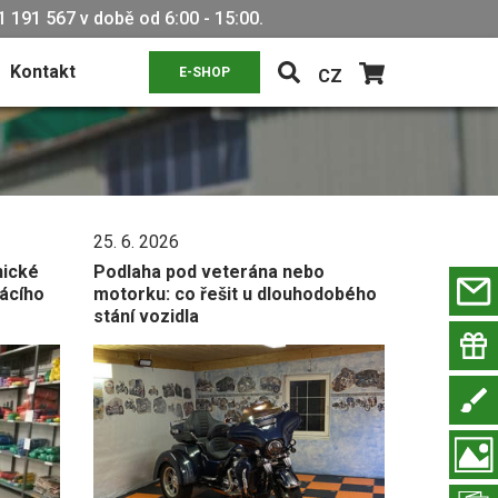
 191 567 v době od 6:00 - 15:00.
Kontakt
E-SHOP
CZ
25. 6. 2026
nické
Podlaha pod veterána nebo
ácího
motorku: co řešit u dlouhodobého
stání vozidla