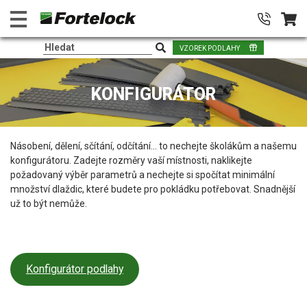
VZOREK PODLAHY
KONFIGURÁTOR
Násobení, dělení, sčítání, odčítání… to nechejte školákům a našemu
konfigurátoru. Zadejte rozměry vaší místnosti, naklikejte
požadovaný výběr parametrů a nechejte si spočítat minimální
množství dlaždic, které budete pro pokládku potřebovat. Snadnější
už to být nemůže.
Konfigurátor podlahy