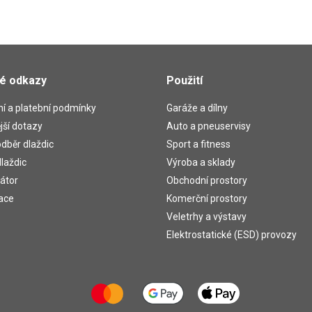
té odkazy
Použití
í a platební podmínky
Garáže a dílny
jší dotazy
Auto a pneuservisy
dběr dlaždic
Sport a fitness
laždic
Výroba a sklady
átor
Obchodní prostory
ace
Komerční prostory
Veletrhy a výstavy
Elektrostatické (ESD) provozy