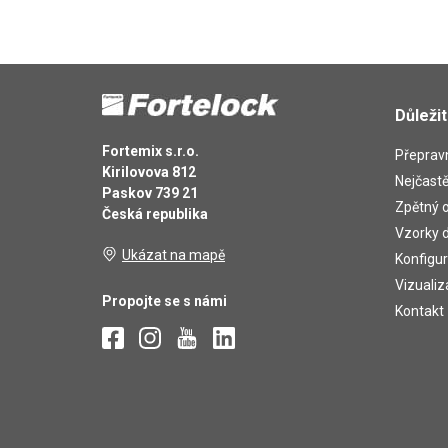
Důleži
Fortemix s.r.o.
Přepravn
Kirilovova 812
Nejčastě
Paskov 739 21
Zpětný o
Česká republika
Vzorky d
Ukázat na mapě
Konfigur
Vizualiz
Propojte se s námi
Kontakt