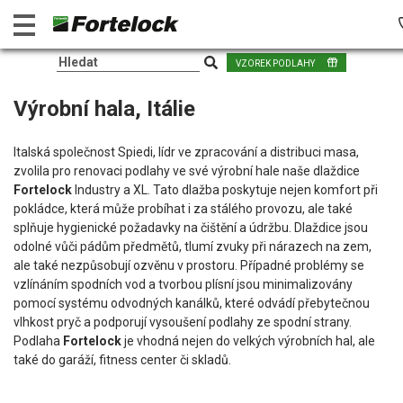
VZOREK PODLAHY
Výrobní hala, Itálie
Italská společnost Spiedi, lídr ve zpracování a distribuci masa,
zvolila pro renovaci podlahy ve své výrobní hale naše dlaždice
Fortelock
Industry a XL. Tato dlažba poskytuje nejen komfort při
pokládce, která může probíhat i za stálého provozu, ale také
splňuje hygienické požadavky na čištění a údržbu. Dlaždice jsou
odolné vůči pádům předmětů, tlumí zvuky při nárazech na zem,
ale také nezpůsobují ozvěnu v prostoru. Případné problémy se
vzlínáním spodních vod a tvorbou plísní jsou minimalizovány
pomocí systému odvodných kanálků, které odvádí přebytečnou
vlhkost pryč a podporují vysoušení podlahy ze spodní strany.
Podlaha
Fortelock
je vhodná nejen do velkých výrobních hal, ale
také do garáží, fitness center či skladů.