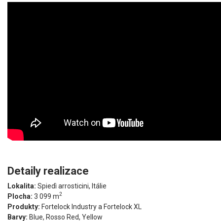
Detaily realizace
Lokalita:
Spiedì arrosticini, Itálie
2
Plocha:
3 099 m
Produkty:
Fortelock Industry a Fortelock XL
Barvy:
Blue, Rosso Red, Yellow