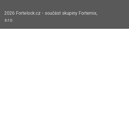
2026 Fortelock.cz - součást skupiny
Fortemix,
s.r.o.