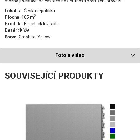
možno ji sestavit po částech bez nutnosti přerušení provozu.
Lokalita:
Česká republika
2
Plocha:
185 m
Produkt:
Fortelock Invisible
Dezén:
Kůže
Barva:
Graphite, Yellow
Foto a video
SOUVISEJÍCÍ PRODUKTY