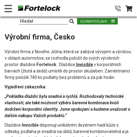
VZOREK PODLAHY
Výrobní firma, Česko
Výrobní firma z Nového Jičína, která se zabývá vývojem a výrobou
v oblasti automotive, se rozhodla položit do svých výrobních
prostor dlaždice
Fortelock
. Dlaždice
Invisible
v korporátních
barvách (žlutá a šedá) umístili do prostor zkušeben. Zaměstnanci
firmy položili 740 ks podlahy bez problémů a za pár hodin.
Vyjádření zákazníka:
„Pokládka dlaždic byla snadná a rychlá. Rozhodovaly technické
vlastnosti, ale také možnost výběru barevné kombinace kvůli
dodržení korporátní identity. Jsme spokojení a budeme uvažovat o
dalším nákupu Vašich produktů.“
Dlaždice
Invisible
disponují unikátním dezénem hadí kůže s
odlesky, podlaha je snadná na úklid, barevně kombinovatelná a je