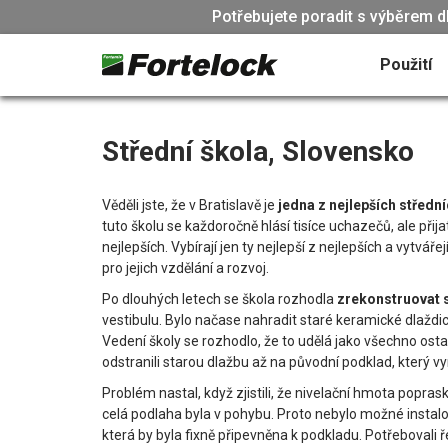
Potřebujete poradit s výběrem d
Použití
Střední škola, Slovensko
Věděli jste, že v Bratislavě je
jedna z nejlepších střední
tuto školu se každoročně hlásí tisíce uchazečů, ale přij
nejlepších. Vybírají jen ty nejlepší z nejlepších a vytváře
pro jejich vzdělání a rozvoj.
Po dlouhých letech se škola rozhodla
zrekonstruovat 
vestibulu. Bylo načase nahradit staré keramické dlažd
Vedení školy se rozhodlo, že to udělá jako všechno ostat
odstranili starou dlažbu až na původní podklad, který v
Problém nastal, když zjistili, že nivelační hmota popras
celá podlaha byla v pohybu. Proto nebylo možné instal
která by byla fixně připevněna k podkladu. Potřebovali ř