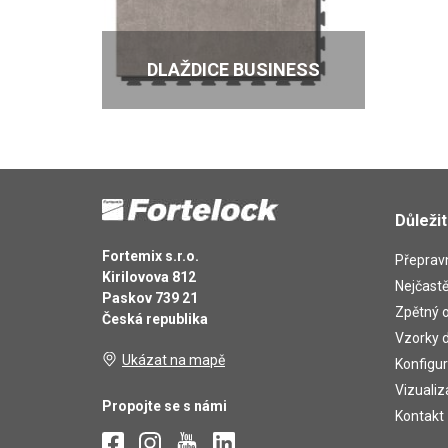
DLAŽDICE BUSINESS
Důleži
Fortemix s.r.o.
Přepravn
Kirilovova 812
Nejčastě
Paskov 739 21
Zpětný o
Česká republika
Vzorky d
Ukázat na mapě
Konfigur
Vizualiz
Propojte se s námi
Kontakt