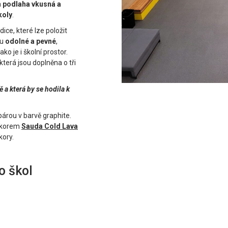
a
podlaha vkusná a
koly
.
ždice, které lze položit
ou
odolné a pevné
,
o je i školní prostor.
která jsou doplněna o tři
 a která by se hodila k
párou v barvě graphite.
dekorem
Sauda Cold Lava
kory.
o škol