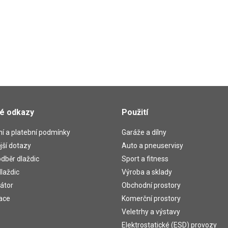
té odkazy
Použití
í a platební podmínky
Garáže a dílny
jší dotazy
Auto a pneuservisy
dběr dlaždic
Sport a fitness
laždic
Výroba a sklady
átor
Obchodní prostory
ace
Komerční prostory
Veletrhy a výstavy
Elektrostatické (ESD) provozy