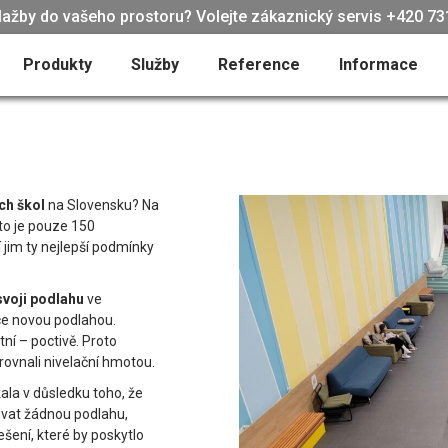
lažby do vašeho prostoru? Volejte zákaznický servis +420 731
Produkty
Služby
Reference
Informace
ch škol
na Slovensku? Na
ato je pouze 150
jí jim ty nejlepší podmínky
svoji podlahu
ve
ice novou podlahou.
ní – poctivě. Proto
yrovnali nivelační hmotou.
kala v důsledku toho, že
ovat žádnou podlahu,
ešení, které by poskytlo