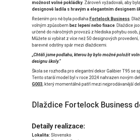
možnost volné pokládky
. Zároveň vyžadovali, aby byl
designově ladila s hravým a elegantním designem š
Řešením pro ně byla podlaha
Fortelock Business
. Dla
volným způsobem
bez lepení nebo fixace
. Dlaždice js
určené do náročných provozů z hlediska pohybu osob, jak
Můžete si vybírat z více než 50 designových provedení, 
barevné odstíny spár mezi dlaždicemi.
„Chtěli jsme podlahu, kterou by bylo možné položit volně
designu školy.“
Škola se rozhodla pro elegantní dekor Galibier T95 se s
Tento starší model byl v roce 2024 nahrazen novým 
G003
, který momentálně patří mezi nejprodávanější de
Dlaždice Fortelock Business d
Detaily realizace:
Lokalita:
Slovensko