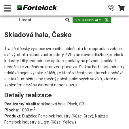
VZOREK PODLAHY
Skladová hala, Česko
Tradiční český výrobce svrchního oblečení a termoprádla zvolil pro
své výrobní a skladovací prostory PVC zámkovou dlažbu Fortelock
Industry. Díky jednoduché aplikaci podlahy na původní podklad
nedošlo ke značnému omezení provozu. Dlažba Fortelock Industry
odolává nejen vysoké zátěži, ke které v těchto prostorech dochází,
ale také umožňuje bezpečný pohyb paletových vozíků, které na
zvoleném dezénu diamant nepodkluzují.
Detaily realizace
Realizace/lokalita:
skladová hala, Písek, ČR
2
Plocha:
1000 m
Produkt:
Dlaždice Fortelock Industry (Kůže, Grey), Nájezd
Fortelock Industry a Light (Kůže, Yellow)