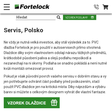
VZOREK PODLAHY
Servis, Polsko
Ne vždy je nutná velká investice, aby stál výsledek za to. PVC
dlažba Fortelock je pro použití v autoservisech přímo stvořená.
Dlaždice díky svým vlastnostem odolají nárazu těžkých předmětů,
krátkodobé působení paliva a olejů podlahu nepoškodí a
nezanechají na ni skvrny. Podlaha se snadno pokládá a není nutné
kvůli montáži omezovat provoz.
Pokud je však původní povrch vašeho servisu v dobrém stavu a vy
jen potřebujete ochránit část podlahy před poškozením, stačí
použít PVC dlaždice jen na kritická místa. Díky nájezdům a výběru
barev si můžete s celkovým designem vyhrát dle vlastní fantazie.