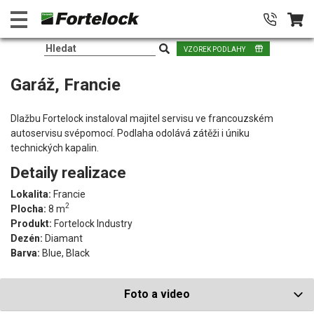
VZOREK PODLAHY
Garáž, Francie
Dlažbu Fortelock instaloval majitel servisu ve francouzském
autoservisu svépomocí. Podlaha odolává zátěži i úniku
technických kapalin.
Detaily realizace
Lokalita:
Francie
2
Plocha:
8 m
Produkt:
Fortelock Industry
Dezén:
Diamant
Barva:
Blue, Black
Foto a video