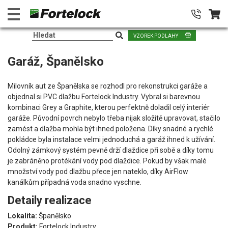
VZOREK PODLAHY
Garáž, Španělsko
Milovník aut ze Španělska se rozhodl pro rekonstrukci garáže a
objednal si PVC dlažbu Fortelock Industry. Vybral si barevnou
kombinaci Grey a Graphite, kterou perfektně doladil celý interiér
garáže. Původní povrch nebylo třeba nijak složitě upravovat, stačilo
zamést a dlažba mohla být ihned položena. Díky snadné a rychlé
pokládce byla instalace velmi jednoduchá a garáž ihned k užívání.
Odolný zámkový systém pevně drží dlaždice při sobě a díky tomu
je zabráněno protékání vody pod dlaždice. Pokud by však malé
množství vody pod dlažbu přece jen nateklo, díky AirFlow
kanálkům případná voda snadno vyschne.
Detaily realizace
Lokalita:
Španělsko
Produkt:
Fortelock Industry