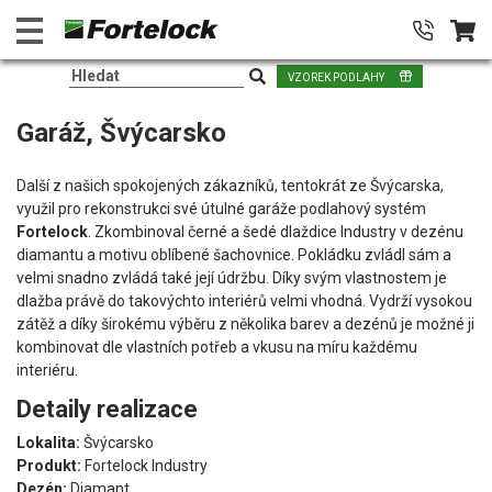
VZOREK PODLAHY
Garáž, Švýcarsko
Další z našich spokojených zákazníků, tentokrát ze Švýcarska,
využil pro rekonstrukci své útulné garáže podlahový systém
Fortelock
. Zkombinoval černé a šedé dlaždice Industry v dezénu
diamantu a motivu oblíbené šachovnice. Pokládku zvládl sám a
velmi snadno zvládá také její údržbu. Díky svým vlastnostem je
dlažba právě do takovýchto interiérů velmi vhodná. Vydrží vysokou
zátěž a díky širokému výběru z několika barev a dezénů je možné ji
kombinovat dle vlastních potřeb a vkusu na míru každému
interiéru.
Detaily realizace
Lokalita:
Švýcarsko
Produkt:
Fortelock Industry
Dezén:
Diamant