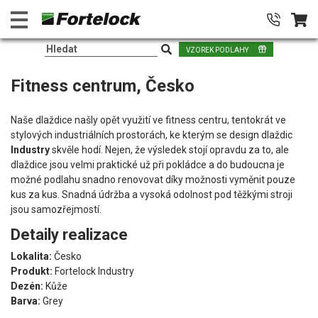
VZOREK PODLAHY
Fitness centrum, Česko
Naše dlaždice našly opět využití ve fitness centru, tentokrát ve
stylových industriálních prostorách, ke kterým se design dlaždic
Industry
skvěle hodí. Nejen, že výsledek stojí opravdu za to, ale
dlaždice jsou velmi praktické už při pokládce a do budoucna je
možné podlahu snadno renovovat díky možnosti vyměnit pouze
kus za kus. Snadná údržba a vysoká odolnost pod těžkými stroji
jsou samozřejmostí.
Detaily realizace
Lokalita:
Česko
Produkt:
Fortelock Industry
Dezén:
Kůže
Barva:
Grey