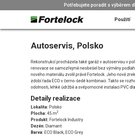
Potřebujete poradit s výběrem d
Použití
Autoservis, Polsko
Rekonstrukcí procházela také garáž v autoservisu v po
renovace se samozřejmě neobešel bez výměny podlahy a
nového materiálu zvolil právě Fortelock. Jeho nově zr
zdobí řada ECO v černo-šedé kombinaci. Takto se rozhod
odolnosti, lehké údržbě a svépomocné instalaci PVC dla
Detaily realizace
Lokalita:
Polsko
2
Plocha:
45 m
Produkt:
Fortelock Industry
Dezén:
Diamant
Barva:
ECO Black, ECO Grey