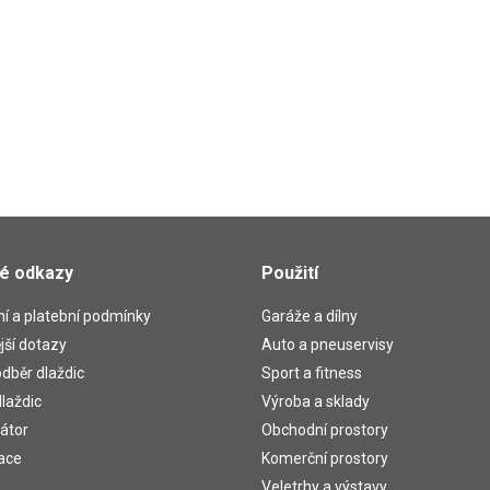
té odkazy
Použití
í a platební podmínky
Garáže a dílny
jší dotazy
Auto a pneuservisy
dběr dlaždic
Sport a fitness
laždic
Výroba a sklady
átor
Obchodní prostory
ace
Komerční prostory
Veletrhy a výstavy