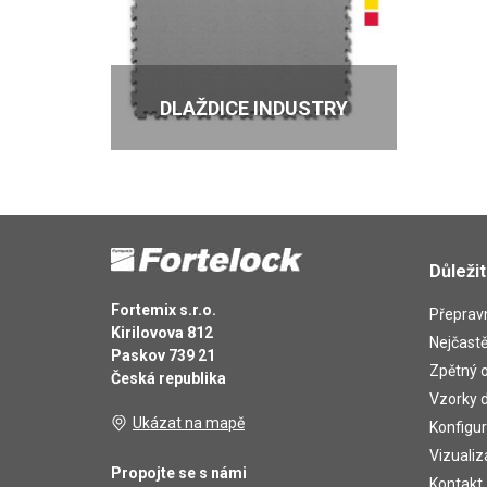
DLAŽDICE INDUSTRY
Důleži
Fortemix s.r.o.
Přepravn
Kirilovova 812
Nejčastě
Paskov 739 21
Zpětný o
Česká republika
Vzorky d
Ukázat na mapě
Konfigur
Vizualiz
Propojte se s námi
Kontakt