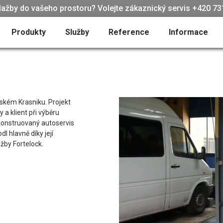
lažby do vašeho prostoru? Volejte zákaznický servis +420 731
Produkty
Služby
Reference
Informace
lském Krasniku. Projekt
 klient při výběru
ekonstruovaný autoservis
l hlavně díky její
žby Fortelock.