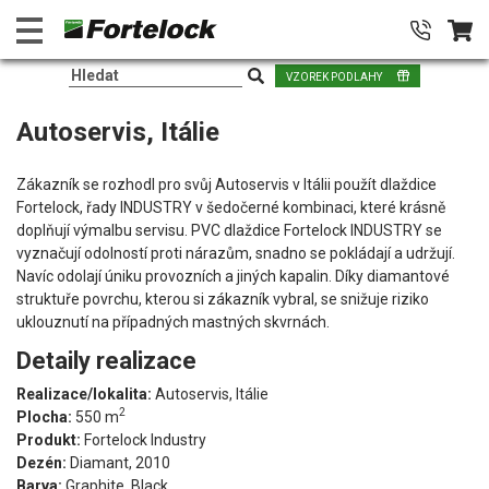
VZOREK PODLAHY
Autoservis, Itálie
Zákazník se rozhodl pro svůj Autoservis v Itálii použít dlaždice
Fortelock, řady INDUSTRY v šedočerné kombinaci, které krásně
doplňují výmalbu servisu. PVC dlaždice Fortelock INDUSTRY se
vyznačují odolností proti nárazům, snadno se pokládají a udržují.
Navíc odolají úniku provozních a jiných kapalin. Díky diamantové
struktuře povrchu, kterou si zákazník vybral, se snižuje riziko
uklouznutí na případných mastných skvrnách.
Detaily realizace
Realizace/lokalita:
Autoservis, Itálie
2
Plocha:
550 m
Produkt:
Fortelock Industry
Dezén:
Diamant, 2010
Barva:
Graphite, Black