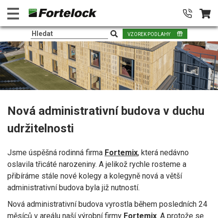
VZOREK PODLAHY
Nová administrativní budova v duchu
udržitelnosti
Jsme úspěšná rodinná firma
Fortemix
, která nedávno
oslavila třicáté narozeniny. A jelikož rychle rosteme a
přibíráme stále nové kolegy a kolegyně nová a větší
administrativní budova byla již nutností.
Nová administrativní budova vyrostla během posledních 24
měsíců v areálu naší výrobní firmy
Fortemix
. A protože se