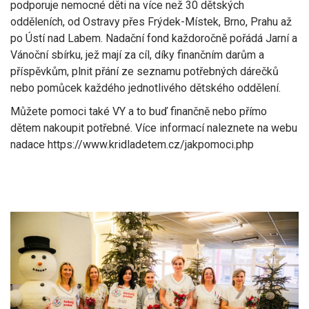
podporuje nemocné děti na více než 30 dětských
odděleních, od Ostravy přes Frýdek-Místek, Brno, Prahu až
po Ústí nad Labem. Nadační fond každoročně pořádá Jarní a
Vánoční sbírku, jež mají za cíl, díky finančním darům a
příspěvkům, plnit přání ze seznamu potřebných dárečků
nebo pomůcek každého jednotlivého dětského oddělení.
Můžete pomoci také VY a to buď finančně nebo přímo
dětem nakoupit potřebné. Více informací naleznete na webu
nadace https://www.kridladetem.cz/jakpomoci.php