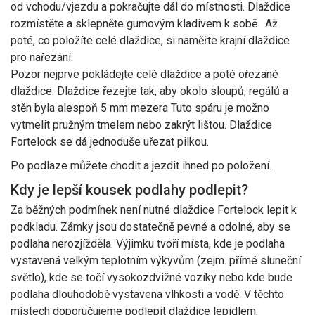
od vchodu/vjezdu a pokračujte dál do místnosti. Dlaždice
rozmístěte a sklepněte gumovým kladivem k sobě. Až
poté, co položíte celé dlaždice, si naměřte krajní dlaždice
pro nařezání.
Pozor nejprve pokládejte celé dlaždice a poté ořezané
dlaždice. Dlaždice řezejte tak, aby okolo sloupů, regálů a
stěn byla alespoň 5 mm mezera Tuto spáru je možno
vytmelit pružným tmelem nebo zakrýt lištou. Dlaždice
Fortelock se dá jednoduše uřezat pilkou.
Po podlaze můžete chodit a jezdit ihned po položení.
Kdy je lepší kousek podlahy podlepit?
Za běžných podmínek není nutné dlaždice Fortelock lepit k
podkladu. Zámky jsou dostatečně pevné a odolné, aby se
podlaha nerozjížděla. Výjimku tvoří místa, kde je podlaha
vystavená velkým teplotním výkyvům (zejm. přímé sluneční
světlo), kde se točí vysokozdvižné vozíky nebo kde bude
podlaha dlouhodobě vystavena vlhkosti a vodě. V těchto
místech doporučujeme podlepit dlaždice lepidlem.