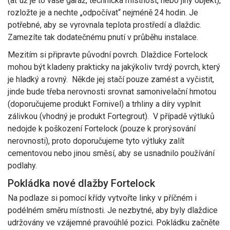
(ať už je to vaše garáž, technická místnost, nebo jiný objekt),
rozložte je a nechte „odpočívat“ nejméně 24 hodin. Je
potřebné, aby se vyrovnala teplota prostředí a dlaždic.
Zamezíte tak dodatečnému pnutí v průběhu instalace.
Mezitím si připravte původní povrch. Dlaždice Fortelock
mohou být kladeny prakticky na jakýkoliv tvrdý povrch, který
je hladký a rovný. Někde jej stačí pouze zamést a vyčistit,
jinde bude třeba nerovnosti srovnat samonivelační hmotou
(doporučujeme produkt Fornivel) a trhliny a díry vyplnit
zálivkou (vhodný je produkt Fortegrout). V případě výtluků
nedojde k poškození Fortelock (pouze k prorýsování
nerovnosti), proto doporučujeme tyto výtluky zalít
cementovou nebo jinou směsí, aby se usnadnilo používání
podlahy.
Pokládka nové dlažby Fortelock
Na podlaze si pomocí křídy vytvořte linky v příčném i
podélném směru místnosti. Je nezbytné, aby byly dlaždice
udržovány ve vzájemné pravoúhlé pozici. Pokládku začněte